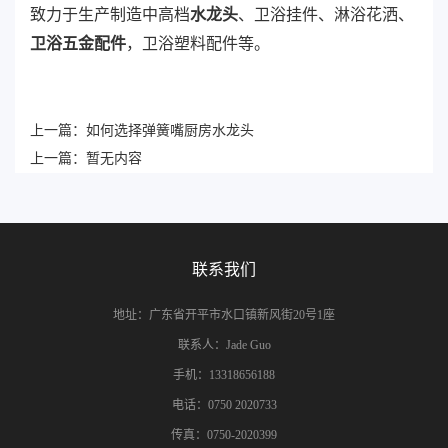
致力于生产制造中高档
水龙头
、卫浴挂件、淋浴花洒、
卫浴五金配件
，卫浴塑料配件等。
上一篇：
如何选择弹簧嘴厨房水龙头
上一篇：
暂无内容
联系我们
地址：广东省开平市水口镇新风街20号1座
联系人：Jade Guo
手机：13318656188
电话：0750 2020733
传真：0750-2020399